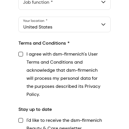
548 Market St Pmb 90375, San Francisco, California, US
Job function
Your location
United States
Terms and Conditions
I agree with dsm-firmenich's User
Terms and Conditions and
acknowledge that dsm-firmenich
will process my personal data for
the purposes described its Privacy
Policy.
Stay up to date
I'd like to receive the dsm-firmenich
Beauty & Care newsletter.