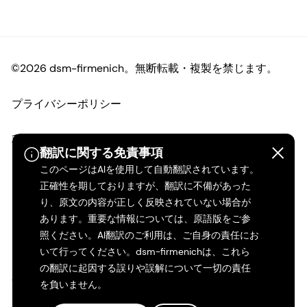
©2026 dsm-firmenich。無断転載・複製を禁じます。
プライバシーポリシー
利用規約
翻訳に関する免責事項
このページはAIを使用して自動翻訳されています。
ご利用条件
正確性を期しておりますが、翻訳に不備があった
り、原文の内容が正しく反映されていない場合が
カリフォルニアの透明性
あります。重要な情報については、原語版をご参
照ください。AI翻訳のご利用は、ご自身の責任にお
アクセシビリティ・ステートメント
いて行ってください。dsm-firmenichは、これら
の翻訳に起因する誤りや誤解について一切の責任
法的情報
を負いません。