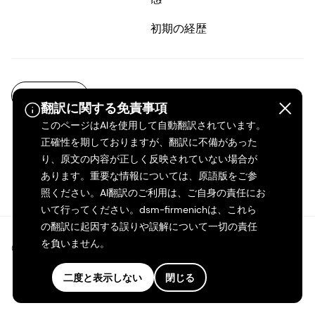
初期の経歴
JA-JP
翻訳に関する免責事項
このページはAIを使用して自動翻訳されています。
正確性を期しておりますが、翻訳に不備があった
り、原文の内容が正しく反映されていない場合が
あります。重要な情報については、原語版をご参
照ください。AI翻訳のご利用は、ご自身の責任にお
いて行ってください。dsm-firmenichは、これら
の翻訳に起因する誤りや誤解について一切の責任
を負いません。
©2026 dsm-firmenich。無断転載・複製を禁じます。
二度と表示しない
閉じる
プライバシーポリシー