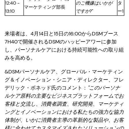
12:40 -
のご機嫌はいかが
タ
マーケティング部長
13:10
ですか
?"
ー1
来場者は、4月14日と15日の16:00からDSMブース
7H40で開催されるDSMのハッピーアワーに参加
し、パーソナルケアにおける持続可能性への取り組
みを高める。
&DSMパーソナルケア、グローバル・マーケティン
グ＆イノベーション・シニア・ディレクター、フレ
デリック・ボネッド氏のコメント：
"このパーソナ
ルケア原料の主要なビジネスプラットフォームでお
客様と交流し、消費者調査、研究開発、マーケティ
ングとイノベーションにおける私たちの強力な協力
体制が、いかに消費者主導の革新的な製品や、お客
様に合わせてカスタマイズされたソリューションの