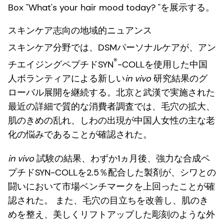
Box "What's your hair mood today? "を展示する。
スキンケア志向の地域的ニュアンス
スキンケア分野では、DSMパーソナルケアが、アン
®
チエイジングペプチドSYN
-COLLを使用した中国
人ボランティアによる新しい
in vivo
研究結果のグ
ローバル展開を継続する。北京と武漢で実施された
最近の詳細で質的な消費者調査では、毛穴の拡大、
肌のきめの乱れ、しわの出現が中国人女性の主な老
化の悩みであることが確認された。
in vivo
試験の結果、わずか1ヵ月後、強力な合成ペ
プチドSYN-COLLを2.5％配合した製剤が、シワとの
闘いにおいて市場ベンチマークを上回ったことが確
認された。 また、毛穴の目立ちを改善し、肌のき
めを整え、美しくリフトアップした彫刻のような外