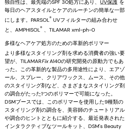
独自性は、最先端のSPF 30処方にあり、
UV保護
を
毎日のヘアスタイルとケアのルーチンの簡単な一部
®
にします。PARSOL
UVフィルターの組み合わせ
®
と、AMPHISOL
、TILAMAR xml-ph-0
多様なヘアケア処方のための革新的ポリマー
より多様なスタイリング剤を求める消費者の強い要
望が、TILAMAR
Fix
A140の研究開発の原動力でもあ
った。この革新的な製品の多用途性により、エアゾ
ール、スプレー、クリアワックス、ムース、その他
のスタイリング剤など、さまざまなスタイリング剤
の調合がたった1つのポリマーで可能になった。
DSMブースでは、このポリマーを使用した9種類の
スタイリング剤の調合を、美容師のチュートリアル
や調合のヒントとともに紹介する、最近発表された
インタラクティブなツールキット、DSM's Beauty