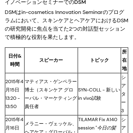
イノベーションセミナーでのDSM
DSMはin-cosmetics Innovation Seminarのプログ
ラムにおいて、スキンケアとヘアケアにおけるDSM
の研究開発に焦点を当てた2つの対話型セッション
で積極的な役割を果たします。
所
日付&
スピーカー
トピック
在
時間
地
シ
2015年4
マティアス・ゲンペラー
ア
月15日
博士（スキンケア グロ
SYN-COLL - 新しい
タ
13:20 -
ーバル・マーケティング
in vivo試験
ー
13:50
責任者
3
2015年4
TILAMAR Fix A140
シ
メラニー・ヴェッケル、
月16日
session "
今日の髪
ア
ヘアケア・グローバル・