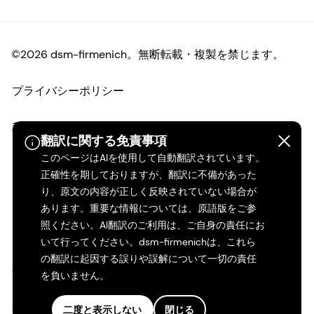
©2026 dsm-firmenich。無断転載・複製を禁じます。
プライバシーポリシー
利用規約
翻訳に関する免責事項
このページはAIを使用して自動翻訳されています。
ご利用条件
正確性を期しておりますが、翻訳に不備があった
り、原文の内容が正しく反映されていない場合が
カリフォルニアの透明性
あります。重要な情報については、原語版をご参
照ください。AI翻訳のご利用は、ご自身の責任にお
アクセシビリティ・ステートメント
いて行ってください。dsm-firmenichは、これら
の翻訳に起因する誤りや誤解について一切の責任
法的情報
を負いません。
サイトマップ
二度と表示しない
閉じる