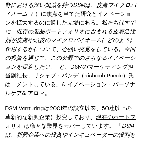
野における深い知識を持つDSMは、皮膚マイクロバ
イオーム（
）に焦点を当てた研究とイノベーショ
ンを拡大するのに適した立場にある。
私たちはすで
に、既存の製品ポートフォリオに含まれる皮膚活性
剤が皮膚や頭皮のマイクロバイオームにどのように
作用するかについて、心強い発見をしている。今回
の投資を通じて、この分野でのさらなるイノベーシ
ョンを促進したい。
" と、DSMのマーケティング担
当副社長、リシャブ・パンデ（Rishabh Pande）氏
はコメントしている。& イノベーション・パーソナ
ルケア& アロマ。
DSM Venturingは2001年の設立以来、50社以上の
革新的な新興企業に投資しており、
現在のポートフ
ォリオ
は様々な業界をカバーしています。 「
DSM
は、新興企業への投資やインキュベーターの役割を