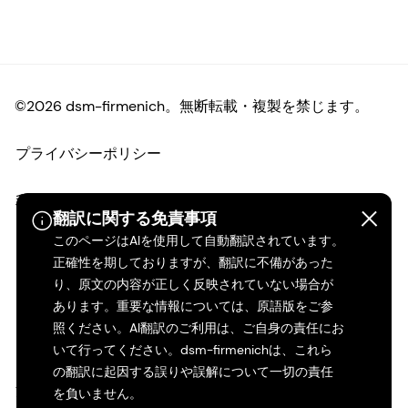
©2026 dsm-firmenich。無断転載・複製を禁じます。
プライバシーポリシー
利用規約
翻訳に関する免責事項
このページはAIを使用して自動翻訳されています。
ご利用条件
正確性を期しておりますが、翻訳に不備があった
り、原文の内容が正しく反映されていない場合が
カリフォルニアの透明性
あります。重要な情報については、原語版をご参
照ください。AI翻訳のご利用は、ご自身の責任にお
アクセシビリティ・ステートメント
いて行ってください。dsm-firmenichは、これら
の翻訳に起因する誤りや誤解について一切の責任
法的情報
を負いません。