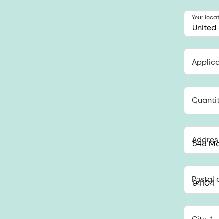
Your loca
United 
Applica
Quantit
Addres
Postal 
City