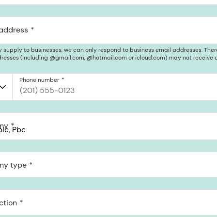
 address
y supply to businesses, we can only respond to business email addresses. Ther
resses (including @gmail.com, @hotmail.com or icloud.com) may not receive a
Phone number
ny
c, PBC
 St Pmb 90375, San Francisco, California, US
y type
ction