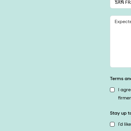
Expect
Terms an
I agr
firme
Stay up t
I'd li