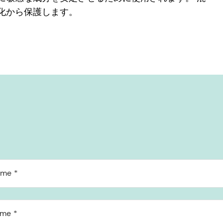
化から保護します。
ame
ame