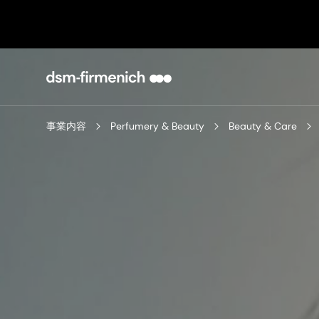
事業内容
Perfumery & Beauty
Beauty & Care