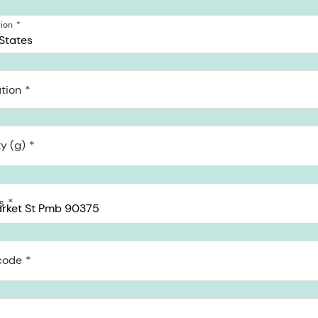
tion
States
tion
y (g)
s
code