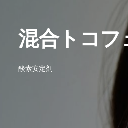
混合トコフ
酸素安定剤