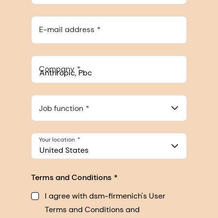
E-mail address
Company
Anthropic, PBC
548 Market St Pmb 90375, San Francisco, California, US
Job function
Your location
United States
Terms and Conditions
I agree with dsm-firmenich's User
Terms and Conditions and