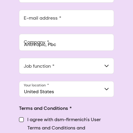
E-mail address
Company
Anthropic, PBC
548 Market St Pmb 90375, San Francisco, California, US
Job function
Your location
United States
Terms and Conditions
I agree with dsm-firmenich's User
Terms and Conditions and