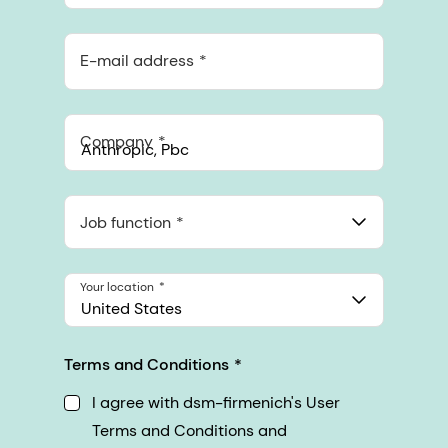
E-mail address
Company
Anthropic, PBC
548 Market St Pmb 90375, San Francisco, California, US
Job function
Your location
United States
Terms and Conditions
I agree with dsm-firmenich's User
Terms and Conditions and