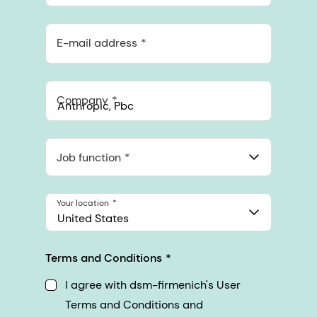
E-mail address
Company
Anthropic, PBC
548 Market St Pmb 90375, San Francisco, California, US
Job function
Your location
United States
Terms and Conditions
I agree with dsm-firmenich's User
Terms and Conditions and