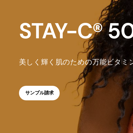
STAY-C® 5
美しく輝く肌のための万能ビタミ
サンプル請求