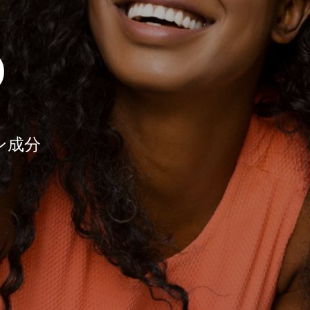
0
ン成分