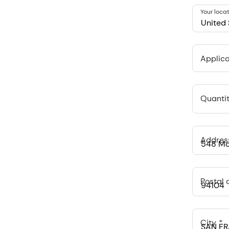
Your loca
United 
Applica
Quantit
Addres
Postal 
City