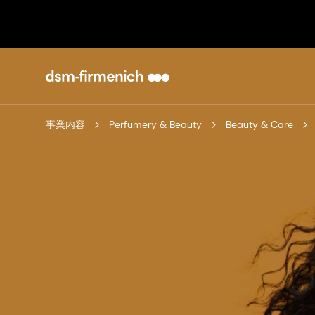
事業内容
Perfumery & Beauty
Beauty & Care