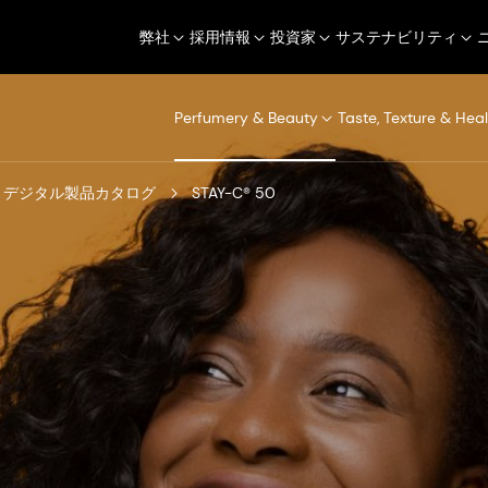
弊社
採用情報
投資家
サステナビリティ
Perfumery & Beauty
Taste, Texture & Heal
デジタル製品カタログ
STAY-C® 50