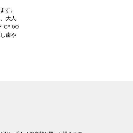
します。
く、大人
® 50
むし歯や