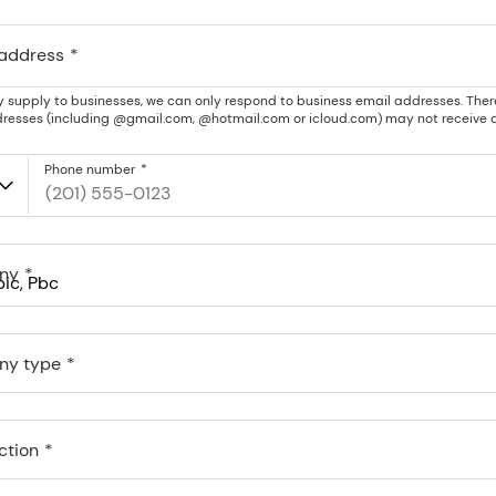
 address
y supply to businesses, we can only respond to business email addresses. Ther
resses (including @gmail.com, @hotmail.com or icloud.com) may not receive a
Phone number
ny
c, PBC
 St Pmb 90375, San Francisco, California, US
y type
ction