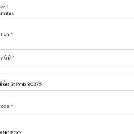
tion
States
tion
y (g)
s
code