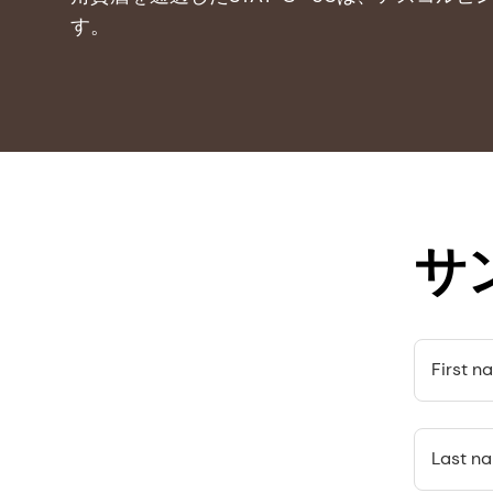
す。
サ
First n
Last n