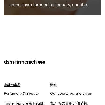
enthusiasm for medical beauty, and the
products serving this trend, to ensure we
offer customers the best skin care
ingredients for non-invasive solutions.
当社の事業
弊社
Perfumery & Beauty
Our sports partnerships
Taste, Texture & Health
私たちの目的と価値観