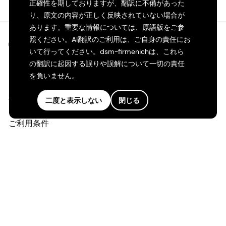
正確性を期しておりますが、翻訳に不備があった
り、原文の内容が正しく反映されていない場合が
あります。重要な情報については、原語版をご参
照ください。AI翻訳のご利用は、ご自身の責任にお
©2026 dsm-firmenich。無断転載・複製を禁じます。
いて行ってください。dsm-firmenichは、これら
の翻訳に起因する誤りや誤解について一切の責任
プライバシーポリシー
を負いません。
利用規約
二度と表示しない
閉じる
ご利用条件
カリフォルニアの透明性
アクセシビリティ・ステートメント
法的情報