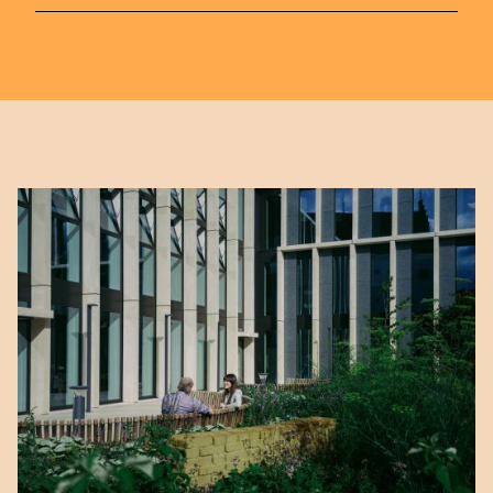
部門です。
dsm-firmenichへの入社にご興味はありま
現在地
当社は、栄養、健康、美容の分野で変革を
姓
会社名
United States
すか？
推進する革新的なスタートアップに対し、
資金提供、コーチング、および支援を行っ
ぜひ当社の
採用情報ページ
をご覧いただ
Anthropic, PBC
会社名
現在地
ています。詳細については、こちらをご覧
き、当社の詳細をご確認いただくほか、募
United States
548 Market St Pmb 90375, San Francisco, California, US
電子メール
ください：
dsm-firmenich.com/ventures
集中のポジションへのご応募や、タレント
Anthropic, PBC
コミュニティへのご登録もぜひお願いいた
起業家、科学者、あるいは投資家の方で、
会社名
548 Market St Pmb 90375, San Francisco, California, US
電子メール
します。
メッセージ
可能性の限界を押し広げようと取り組んで
いる方は、以下の問い合わせフォームから
Anthropic, PBC
メッセージ
ご連絡ください。
548 Market St Pmb 90375, San Francisco, California, US
電子メール
もう応募しましたか？
名前
ご応募いただいた方のプロフィールが次の
メッセージ
選考段階に進むことが決まりましたら、当
社の採用担当者から直接ご連絡いたしま
姓
す。ご健闘をお祈りいたします！