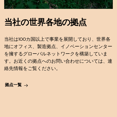
メールアドレス
当社の世界各地の拠点
私はdsm-firmenichの
利用規約に同意
会社名
します
に同意し、dsm-firmenichが同
当社は100カ国以上で事業を展開しており、世界各
社の
プライバシーポリシー
.
私はdsm-firmenichの
利用規約に同意
地にオフィス、製造拠点、イノベーションセンター
Anthropic, PBC
します
に同意し、dsm-firmenichが同
を擁するグローバルネットワークを構築していま
現在地
548 Market St Pmb 90375, San Francisco, California, US
送信
社の
プライバシーポリシー
.
United States
す。お近くの拠点へのお問い合わせについては、連
私はdsm-firmenichの
利用規約に同意
絡先情報をご覧ください。
送信
します
に同意し、dsm-firmenichが同
何かお手伝いできることはありますか？
社の
プライバシーポリシー
.
拠点一覧
送信