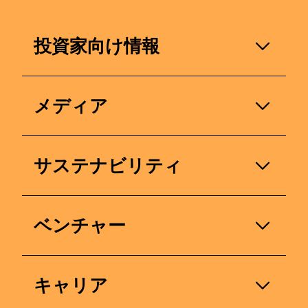
投資家向け情報
投資家の方、あるいはステークホルダーの
メディア
方へ。当社の業績、戦略的取り組み、およ
び今後の見通しに関するお問い合わせは、
お気軽にお寄せください。
ジャーナリストまたはメディア関係者の方
サステナビリティ
へ：当社のメディアリレーションズチーム
までお問い合わせください。
名
当社のサステナビリティへの取り組みにつ
ベンチャー
いてご質問がございましたら、こちらから
名
姓
お問い合わせください。
dsm-firmenich Venturesは、当社のコーポ
キャリア
姓
レート・ベンチャー・キャピタル（CVC）
名
現在地
United States