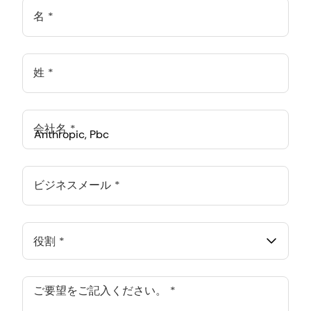
名
姓
会社名
Anthropic, PBC
548 Market St Pmb 90375, San Francisco, California, US
ビジネスメール
ANTHROPIC PBC SPAIN SL.
Calle Goya 20, 5 Iz, Madrid, Madrid, ES
役割
ANTHROPIC PBC ASIA PACIFIC PTE. LTD.
133 Devonshire Road, Singapore, SG
ご要望をご記入ください。