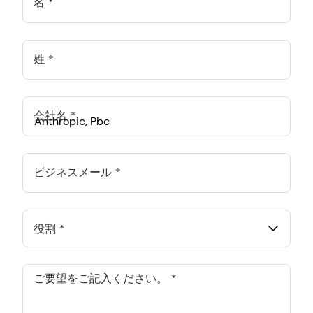
名
姓
会社名
Anthropic, PBC
548 Market St Pmb 90375, San Francisco, California, US
ビジネスメール
ANTHROPIC PBC SPAIN SL.
Calle Goya 20, 5 Iz, Madrid, Madrid, ES
役割
ANTHROPIC PBC ASIA PACIFIC PTE. LTD.
133 Devonshire Road, Singapore, SG
ご要望をご記入ください。