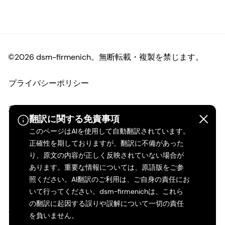
©2026 dsm-firmenich。無断転載・複製を禁じます。
プライバシーポリシー
利用規約
翻訳に関する免責事項
このページはAIを使用して自動翻訳されています。
ご利用条件
正確性を期しておりますが、翻訳に不備があった
り、原文の内容が正しく反映されていない場合が
カリフォルニアの透明性
あります。重要な情報については、原語版をご参
照ください。AI翻訳のご利用は、ご自身の責任にお
アクセシビリティ・ステートメント
いて行ってください。dsm-firmenichは、これら
の翻訳に起因する誤りや誤解について一切の責任
法的情報
を負いません。