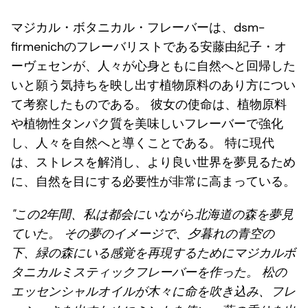
マジカル・ボタニカル・フレーバーは、dsm-
firmenichのフレーバリストである安藤由紀子・オ
ーヴェセンが、人々が心身ともに自然へと回帰した
いと願う気持ちを映し出す植物原料のあり方につい
て考察したものである。 彼女の使命は、植物原料
や植物性タンパク質を美味しいフレーバーで強化
し、人々を自然へと導くことである。 特に現代
は、ストレスを解消し、より良い世界を夢見るため
に、自然を目にする必要性が非常に高まっている。
"この2年間、私は都会にいながら北海道の森を夢見
ていた。 その夢のイメージで、夕暮れの青空の
下、緑の森にいる感覚を再現するためにマジカルボ
タニカルミスティックフレーバーを作った。 松の
エッセンシャルオイルが木々に命を吹き込み、フレ