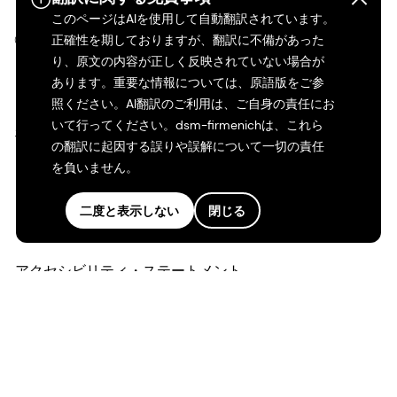
このページはAIを使用して自動翻訳されています。
©2026 dsm-firmenich。無断転載・複製を禁じます。
正確性を期しておりますが、翻訳に不備があった
り、原文の内容が正しく反映されていない場合が
あります。重要な情報については、原語版をご参
プライバシーポリシー
照ください。AI翻訳のご利用は、ご自身の責任にお
いて行ってください。dsm-firmenichは、これら
利用規約
の翻訳に起因する誤りや誤解について一切の責任
を負いません。
ご利用条件
二度と表示しない
閉じる
カリフォルニアの透明性
アクセシビリティ・ステートメント
法的情報
サイトマップ