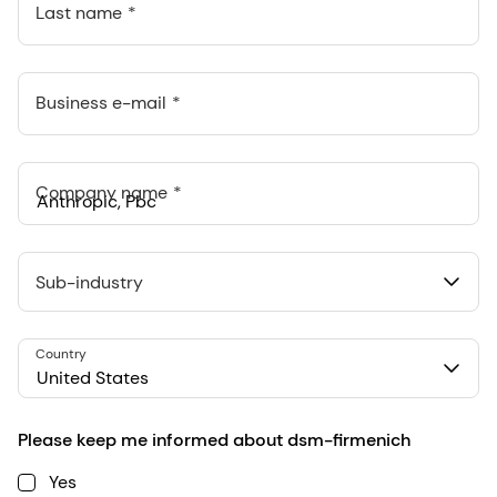
Last name
Business e-mail
Company name
Anthropic, PBC
548 Market St Pmb 90375, San Francisco, California, US
Sub-industry
Country
United States
Please keep me informed about dsm-firmenich
Yes