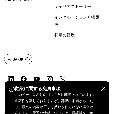
キャリアストーリー
インクルージョンと帰属
感
初期の経歴
JA-JP
翻訳に関する免責事項
このページはAIを使用して自動翻訳されています。
正確性を期しておりますが、翻訳に不備があった
り、原文の内容が正しく反映されていない場合が
あります。重要な情報については、原語版をご参