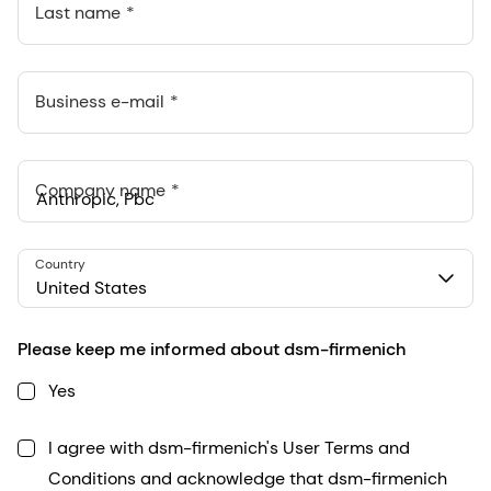
Last name
Business e-mail
Company name
Anthropic, PBC
Country
548 Market St Pmb 90375, San Francisco, California, US
United States
Please keep me informed about dsm-firmenich
Yes
I agree with dsm-firmenich's User Terms and
Conditions and acknowledge that dsm-firmenich