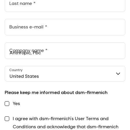
Last name
Business e-mail
Company name
Anthropic, PBC
Country
548 Market St Pmb 90375, San Francisco, California, US
United States
Please keep me informed about dsm-firmenich
Yes
I agree with dsm-firmenich's User Terms and
Conditions and acknowledge that dsm-firmenich