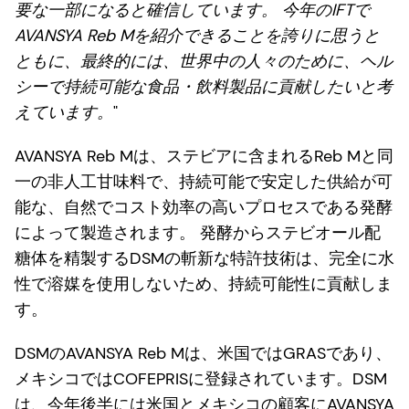
要な一部になると確信しています。 今年のIFTで
AVANSYA Reb Mを紹介できることを誇りに思うと
ともに、最終的には、世界中の人々のために、ヘル
シーで持続可能な食品・飲料製品に貢献したいと考
えています。
"
AVANSYA Reb Mは、ステビアに含まれるReb Mと同
一の非人工甘味料で、持続可能で安定した供給が可
能な、自然でコスト効率の高いプロセスである発酵
によって製造されます。 発酵からステビオール配
糖体を精製するDSMの斬新な特許技術は、完全に水
性で溶媒を使用しないため、持続可能性に貢献しま
す。
DSMのAVANSYA Reb Mは、米国ではGRASであり、
メキシコではCOFEPRISに登録されています。DSM
は、今年後半には米国とメキシコの顧客にAVANSYA