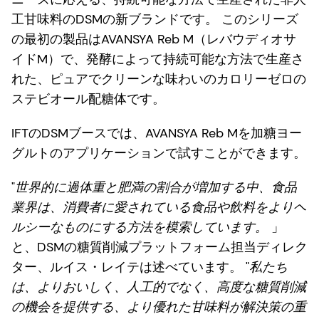
工甘味料のDSMの新ブランドです。 このシリーズ
の最初の製品はAVANSYA Reb M（レバウディオサ
イドM）で、発酵によって持続可能な方法で生産さ
れた、ピュアでクリーンな味わいのカロリーゼロの
ステビオール配糖体です。
IFTのDSMブースでは、AVANSYA Reb Mを加糖ヨー
グルトのアプリケーションで試すことができます。
"
世界的に過体重と肥満の割合が増加する中、食品
業界は、消費者に愛されている食品や飲料をよりヘ
ルシーなものにする方法を模索しています。
」
と、DSMの糖質削減プラットフォーム担当ディレク
ター、ルイス・レイテは述べています。 "
私たち
は、よりおいしく、人工的でなく、高度な糖質削減
の機会を提供する、より優れた甘味料が解決策の重