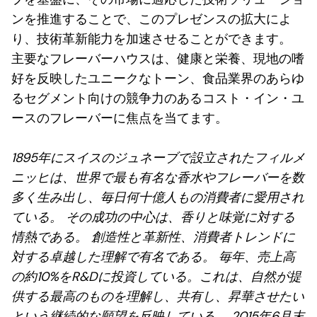
ンを推進することで、このプレゼンスの拡大によ
り、技術革新能力を加速させることができます。
主要なフレーバーハウスは、健康と栄養、現地の嗜
好を反映したユニークなトーン、食品業界のあらゆ
るセグメント向けの競争力のあるコスト・イン・ユ
ースのフレーバーに焦点を当てます。
1895年にスイスのジュネーブで設立されたフィルメ
ニッヒは、世界で最も有名な香水やフレーバーを数
多く生み出し、毎日何十億人もの消費者に愛用され
ている。 その成功の中心は、香りと味覚に対する
情熱である。 創造性と革新性、消費者トレンドに
対する卓越した理解で有名である。 毎年、売上高
の約10%をR&Dに投資している。これは、自然が提
供する最高のものを理解し、共有し、昇華させたい
という継続的な願望を反映している。 2015年6月末