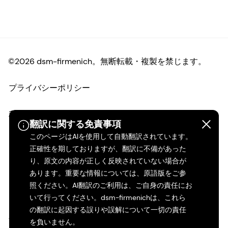
©2026 dsm-firmenich。無断転載・複製を禁じます。
プライバシーポリシー
利用規約
翻訳に関する免責事項
このページはAIを使用して自動翻訳されています。
ご利用条件
正確性を期しておりますが、翻訳に不備があった
り、原文の内容が正しく反映されていない場合が
カリフォルニアの透明性
あります。重要な情報については、原語版をご参
照ください。AI翻訳のご利用は、ご自身の責任にお
アクセシビリティ・ステートメント
いて行ってください。dsm-firmenichは、これら
の翻訳に起因する誤りや誤解について一切の責任
法的情報
を負いません。