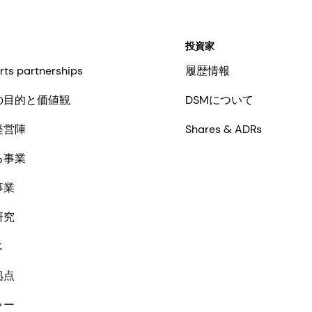
投資家
rts partnerships
履歴情報
の目的と価値観
DSMについて
経営陣
Shares & ADRs
る事業
事業
研究
ス
拠点
ャー