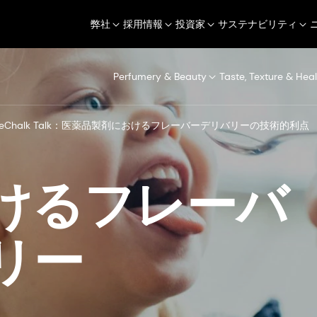
弊社
採用情報
投資家
サステナビリティ
Perfumery & Beauty
Taste, Texture & Heal
eChalk Talk：医薬品製剤におけるフレーバーデリバリーの技術的利点
けるフレーバ
リー