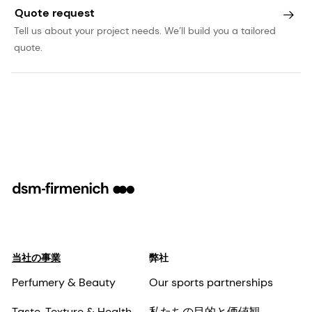
Quote request
Tell us about your project needs. We’ll build you a tailored
quote.
当社の事業
弊社
Perfumery & Beauty
Our sports partnerships
Taste, Texture & Health
私たちの目的と価値観