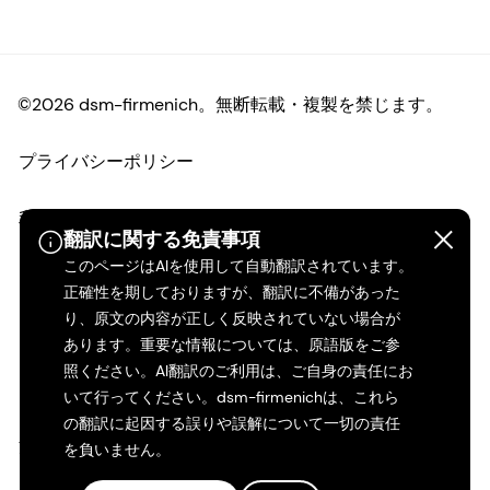
©2026 dsm-firmenich。無断転載・複製を禁じます。
プライバシーポリシー
利用規約
翻訳に関する免責事項
このページはAIを使用して自動翻訳されています。
ご利用条件
正確性を期しておりますが、翻訳に不備があった
り、原文の内容が正しく反映されていない場合が
カリフォルニアの透明性
あります。重要な情報については、原語版をご参
照ください。AI翻訳のご利用は、ご自身の責任にお
アクセシビリティ・ステートメント
いて行ってください。dsm-firmenichは、これら
の翻訳に起因する誤りや誤解について一切の責任
法的情報
を負いません。