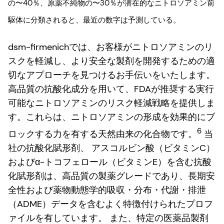
の〜40％、原薬不純物の〜30％が潜在的なニトロソアミン前
駆体に分類されると、最近の数字は予測している。
dsm-firmenichでは、お客様がニトロソアミンのリ
スクを軽減し、より安全な製剤を開発するための適
切なアプローチを見つけるお手伝いをいたします。
高品質の抗酸化成分を用いて、FDAが推奨する実行
可能なニトロソアミンのリスク軽減戦略を提供しま
す。これらは、ニトロソアミンの形成を効果的にブ
6
ロックする力を有する天然由来の化合物です。
当
社の抗酸化賦形剤、 アスコルビン酸（ビタミンC）
およびα-トコフェロール（ビタミンE）を含む抗酸
化賦形剤は、高品質の製薬グレードであり、長期安
全性および薬物動態学的吸収・分布・代謝・排泄
（ADME）データを含むよく特徴付けられたプロフ
ァイルを有しています。 また、特定の医薬品製剤