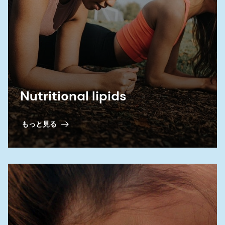
面、および関連する臨床的意義。 カンナビノイ
ド・イン・ニューロロジー・アンド・サイカイアト
リー（Cannabinoids in Neurology and
Psychiatry）、34巻、795-800頁、（2020年）。
4 FDA.医薬品中の不純物としてのニトロソアミン；
健康リスク評価と緩和ワークショップ1日目. [PDF],
Nutritional lipids
accessed 2022年4月1日.
もっと見る
5 Schlingemann J, et al. The Landscape of
Potential Small and Drug Substance Related
Nitrosamines in Pharmaceuticals. J Pharm Sci.
17:S0022-3549(22)00525-1 (2022).
6 Pham-Huy LA, He H, Pham-Huy C. Free radicals,
antioxidants in disease and health. Int J Biomed
Sci. 4(2):89-96 (2008).