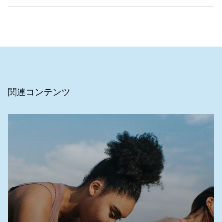
1 Slawomirski L, Auraaen A, Klazinga N. The
Economics of Patient Safety in Primary and
Ambulatory Care: Flying blind. Paris: OECD; 2018
(http://www.oecd.org/health/health-
systems/The-Economics-of-Patient-Safety-in-
Primary-and-Ambulatory-Care-April2018.pdf,
関連コンテンツ
accessed 23 Aug 2023).
2 Jha AK. "Patient Safety - A Grand Challenge for
Healthcare Professionals and Policymakers Alike"
a Roundtable at Grand Challenges Meeting of
Bill& Melinda Gates Foundation, 18 October 2018
での発表。
3 Perucca& Bialer. カンナビジオールの経口バイオ
アベイラビリティと代謝排泄に影響する重要な側