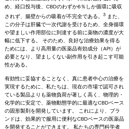
め、経口投与後、CBDのわずか6％しか循環に吸収
3
されず、腸壁からの吸着が不完全である。
また、
この分子は肝臓で一次代謝を受けるため、全身循環
や望ましい作用部位に到達する前に薬物の濃度が大
幅に低下する。 そのため、良好な治療効果を得る
ためには、より高用量の医薬品有効成分（API）が
必要となり、望ましくない副作用を引き起こす可能
性がある。
有効性に妥協することなく、真に患者中心の治療を
実現するために、私たちは、現在の市場で認可され
ている製品よりも薬物負荷が著しく高く、物理的・
化学的に安定で、薬物動態学的に最適なCBDベース
の固形製剤を開発しています。 これにより、ブラ
ンドは、効果的で服用に便利なCBDベースの医薬品
を開発することができます。 私たちの専門科学者