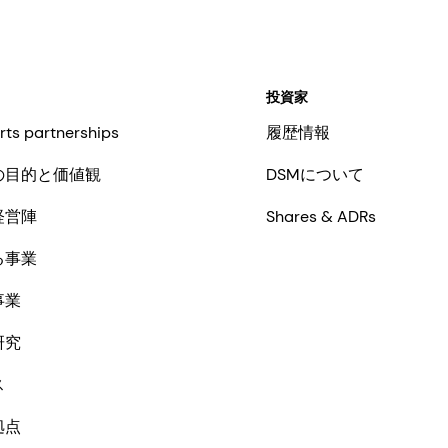
投資家
rts partnerships
履歴情報
の目的と価値観
DSMについて
経営陣
Shares & ADRs
る事業
事業
研究
ス
拠点