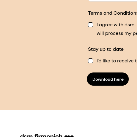
Terms and Condition
I agree with dsm
will process my p
Stay up to date
I'd like to receiv
Download here