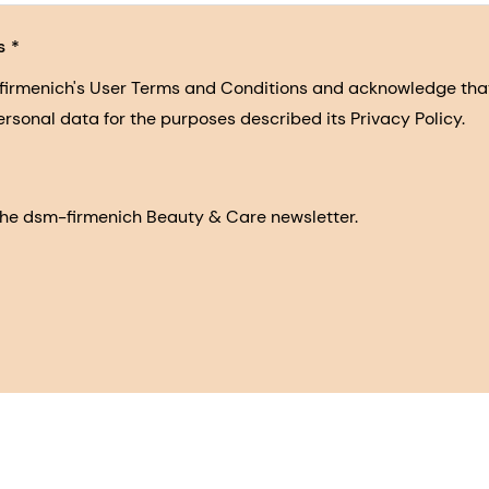
s
-firmenich's User Terms and Conditions and acknowledge th
ersonal data for the purposes described its Privacy Policy.
e the dsm-firmenich Beauty & Care newsletter.