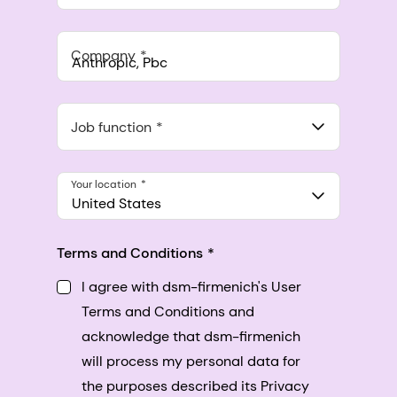
Company
Anthropic, PBC
548 Market St Pmb 90375, San Francisco, California, US
Job function
Your location
United States
Terms and Conditions
I agree with dsm-firmenich's User
Terms and Conditions and
acknowledge that dsm-firmenich
will process my personal data for
the purposes described its Privacy