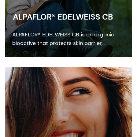
ALPAFLOR® EDELWEISS CB
ALPAFLOR® EDELWEISS CB is an organic
bioactive that protects skin barrier,
enhances skin resistance to external stress
factors and provides an ultimate skin
sensation. It is COSMOS and NATRUE
organic certified and Fair for Life fair trade
certified.