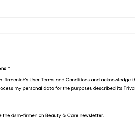
5, San Francisco, California, US
ons
sm-firmenich's User Terms and Conditions and acknowledge 
process my personal data for the purposes described its Priva
eive the dsm-firmenich Beauty & Care newsletter.