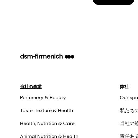
当社の事業
弊社
Perfumery & Beauty
Our spo
Taste, Texture & Health
私たち
Health, Nutrition & Care
当社の
Animal Nutrition & Health
責任あ