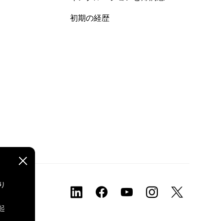
初期の経歴
り
、
起