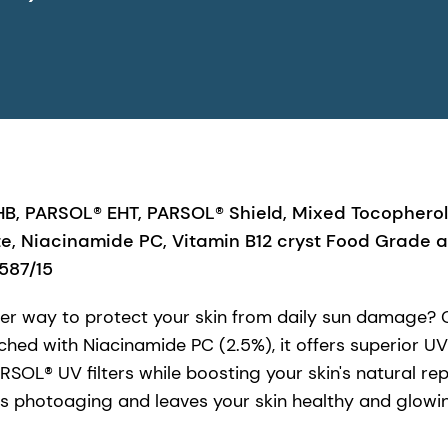
B, PARSOL® EHT, PARSOL® Shield, Mixed Tocopherol
e, Niacinamide PC, Vitamin B12 cryst Food Grade 
87/15
ier way to protect your skin from daily sun damage? 
iched with Niacinamide PC (2.5%), it offers superior U
ARSOL® UV filters while boosting your skin's natural re
s photoaging and leaves your skin healthy and glowin