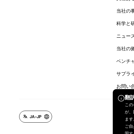
当社の
科学と
ニュー
当社の
ベンチ
サプラ
お問い
翻
この
が、
JA-JP
ます
ご自
因す