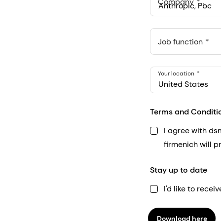
Company
Anthropic, PBC
548 Market St Pmb 9037
Job function
Your location
United States
Terms and Conditi
I agree with d
firmenich will 
Stay up to date
I'd like to rec
Download here