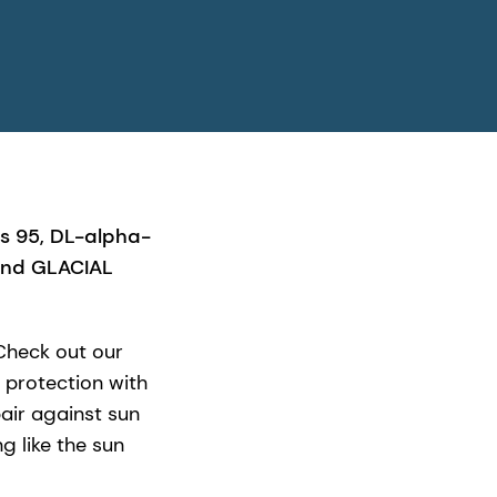
s 95, DL-alpha-
and GLACIAL
Check out our
V protection with
pair against sun
g like the sun