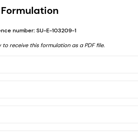
Formulation
rence number: SU-E-103209-1
to receive this formulation as a PDF file.