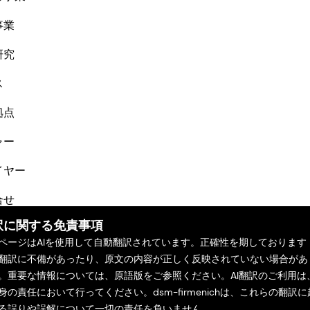
事業
研究
ス
拠点
ャー
イヤー
合せ
訳に関する免責事項
ページはAIを使用して自動翻訳されています。正確性を期しております
翻訳に不備があったり、原文の内容が正しく反映されていない場合があ
。重要な情報については、原語版をご参照ください。AI翻訳のご利用は
身の責任において行ってください。dsm-firmenichは、これらの翻訳に
る誤りや誤解について一切の責任を負いません。