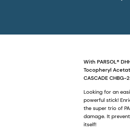
With PARSOL® DHH
Tocopheryl Acetat
CASCADE CHBG-25
Looking for an eas
powerful stick! Enr
the super trio of P
damage. It prevent
itself!