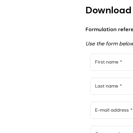
Download 
Formulation refe
Use the form below 
First name
Last name
E-mail address