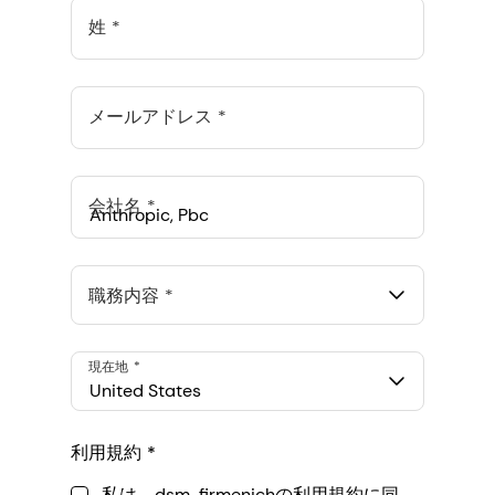
姓
メールアドレス
会社名
Anthropic, PBC
548 Market St Pmb 90375, San Francisco, California, US
職務内容
現在地
United States
利用規約
私は、dsm-firmenichの利用規約に同