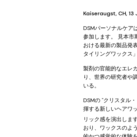
Kaiseraugst, CH, 13
DSMパーソナルケア
参加します。 見本市
おける最新の製品発
タイリングワックス
製剤の官能的なエレ
り、世界の研究者や
いる。
DSMの "クリスタ
揮する新しいヘアワ
リック感を演出しま
おり、ワックスのよ
的かつ感覚的な体験を