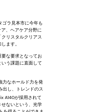
メタゴラ見本市に今年も
ンケア、ヘアケア分野に
「クリスタルクリアス
加します。
重要な要求となってお
という課題に直面して
と強力なホールド力を発
み出し、トレンドのス
ix A140が採用されて
させないという、光学
ントを得ることができま