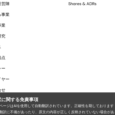
経営陣
Shares & ADRs
る事業
事業
研究
ス
拠点
ャー
イヤー
合せ
訳に関する免責事項
ページはAIを使用して自動翻訳されています。正確性を期しております
翻訳に不備があったり、原文の内容が正しく反映されていない場合があ