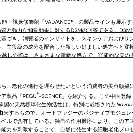
官能・視覚修飾剤
「VALVANCE®」の製品ラインも展
質と強力な知覚効果に対するDSMの回答である。DSM
に基づき、消費者のインサイトを、スキンケアおよびサ
る、主役級の成分を配合した新しい好ましい処方へと変
にお越しの際は、さまざまな斬新な処方で、官能的な美の
保ち、老化の進行を遅らせたいという消費者の美容願望に
®
ア製品「REGU
-SCENCE」を紹介する。この中国登
RT承認の天然標準化生物活性は、特別に栽培された
Navar
 に由来するもので、オートファジーのポジティブモジュ
レベルで含有している。独自の作用機序により、このア
ー能力を刺激することで、自然に発生する細胞老化プロ