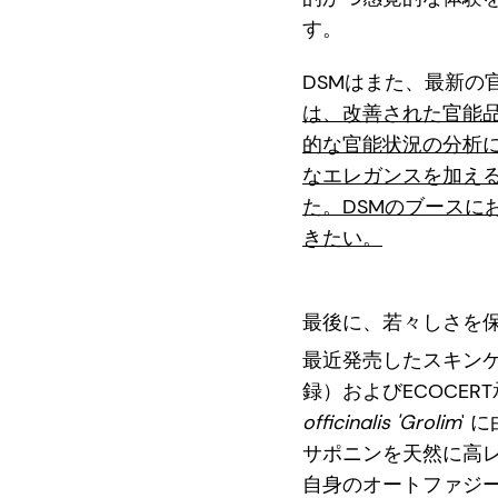
す。
DSMはまた、最新の
は、改善された官能品
的な官能状況の分析
なエレガンスを加え
た。DSMのブース
きたい。
最後に、若々しさを
最近発売したスキンケ
録）およびECOCE
officinalis 'Grolim
'
サポニンを天然に高
自身のオートファジ