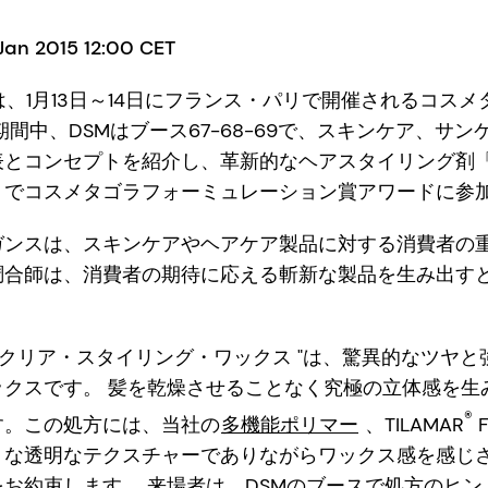
 Jan 2015 12:00 CET
は、1月13日～14日にフランス・パリで開催されるコス
期間中、DSMはブース67-68-69で、スキンケア、サ
表とコンセプトを紹介し、革新的なヘアスタイリング剤
」でコスメタゴラフォーミュレーション賞アワードに参
ガンスは、スキンケアやヘアケア製品に対する消費者の
調合師は、消費者の期待に応える斬新な製品を生み出す
ル・クリア・スタイリング・ワックス "は、驚異的なツヤ
ックスです。 髪を乾燥させることなく究極の立体感を生
®
す。この処方には、当社の
多機能ポリマー
、TILAMAR
F
うな透明なテクスチャーでありながらワックス感を感じ
お約束します。 来場者は、DSMのブースで処方のヒ