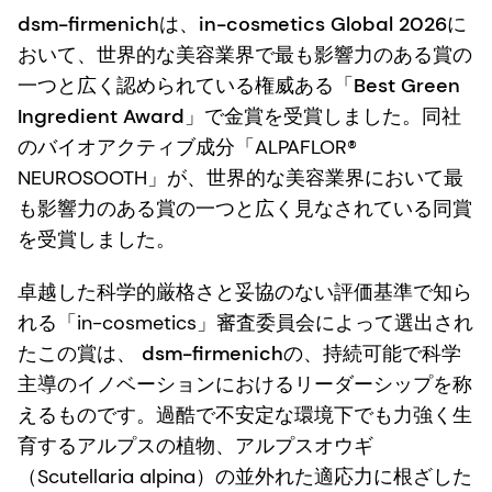
dsm-firmenichは、in-cosmetics Global 2026に
おいて、世界的な美容業界で最も影響力のある賞の
一つと広く認められている権威ある「Best Green
Ingredient Award」で金賞を受賞しました
。同社
のバイオアクティブ成分「ALPAFLOR®
NEUROSOOTH」が、世界的な美容業界において最
も影響力のある賞の一つと広く見なされている同賞
を受賞しました。
卓越した科学的厳格さと妥協のない評価基準で知ら
れる「in-cosmetics」審査委員会によって選出され
たこの賞は、
dsm-firmenichの、持続可能で科学
主導のイノベーションにおけるリーダーシップ
を称
えるものです。過酷で不安定な環境下でも力強く生
育するアルプスの植物、アルプスオウギ
（Scutellaria alpina）の並外れた適応力に根ざした