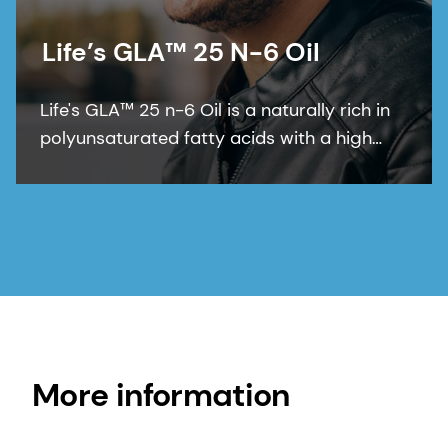
Life’s GLA™ 25 N-6 Oil
Life's GLA™ 25 n-6 Oil is a naturally rich in
polyunsaturated fatty acids with a high
GLA content. The active contains at least
23% γ-linolenic acid (GLA) in the form of
triglycerides and is stabilized with dl-α-
tocopherol and ascorbyl palmitate.
More information