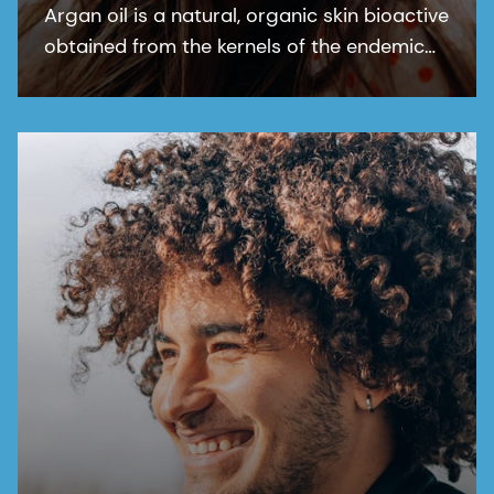
Argan oil is a natural, organic skin bioactive
obtained from the kernels of the endemic
argan tree (Argania Spinosa kernel oil). This
bioactive ingredient is ECOCERT, COSMOS
and NATRUE organic certified.