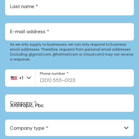
Last name
E-mail address
As we only supply to businesses, we can only respond to business
email addresses. Therefore, requests from personal email addresses
(including @gmail.com, @hotmail.com or icloud.com) may not receive
a response.
Phone number
+1
United
States
+1
Company
Anthropic, PBC
548 Market St Pmb 90375, San Francisco, California, US
Company type