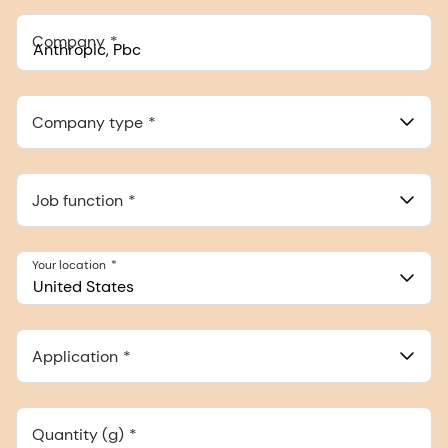
+1
Company
Anthropic, PBC
548 Market St Pmb 90375, San Francisco, California, US
Company type
Job function
Your location
United States
Application
Quantity (g)