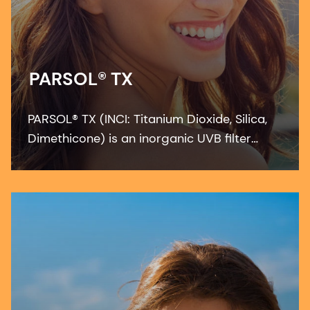
PARSOL® TX
PARSOL® TX (INCI: Titanium Dioxide, Silica,
Dimethicone) is an inorganic UVB filter
providing a very good SPF performance as
well as a significant contribution to UVA
protection into the blue light range.