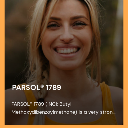
PARSOL® 1789
PARSOL® 1789 (INCI: Butyl
Methoxydibenzoylmethane) is a very strong
and efficient UVA absorber for sunscreen
and other skin care formulations. It enables