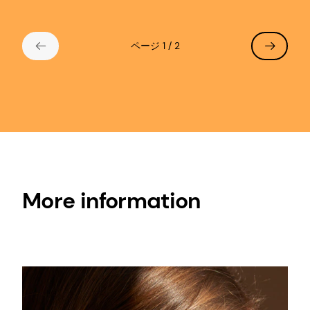
broadband protection when combined with
effective UVB filters and can also
ページ 1 / 2
contribute to SPF.
More information