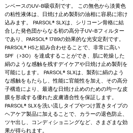
ンベースのUV-B吸収剤です。 この無色から淡黄色
の粘性液体は、日焼け止め製剤の油相に容易に溶け
込みます。 PARSOL® SLXは、シリコーン骨格に結
合した発色団からなる初の高分子UV-Bフィルター
であり、PARSOL® 1789の効果的な光安定剤です。
PARSOL® HSと組み合わせることで、非常に高い
SPF（>30）を達成することができ、肌に乾燥した
絹のような感触を残すデイケアや日焼け止め製剤を
可能にします。 PARSOL® SLXは、製剤に絹のよう
な感触をもたらし、性能に官能性を加え、その高分
子構造により、最適な日焼け止めのための均一な皮
膜を形成する優れた皮膚適合性を保証します。
PARSOL® SLXを洗い流しタイプやつけ置きタイプの
ヘアケア製品に加えることで、カラーの退色防止、
ツヤ出し、コンディショニングなど、さまざまな効
果が得られます。