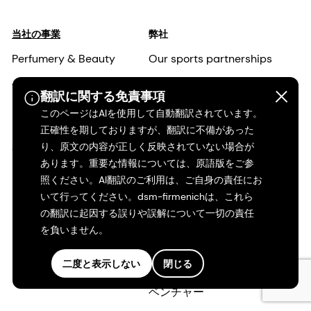
当社の事業
弊社
Perfumery & Beauty
Our sports partnerships
Taste, Texture & Health
私たちの目的と価値観
翻訳に関する免責事項
このページはAIを使用して自動翻訳されています。
Health, Nutrition & Care
当社の経営陣
正確性を期しておりますが、翻訳に不備があった
Animal Nutrition &
責任ある事業
り、原文の内容が正しく反映されていない場合が
あります。重要な情報については、原語版をご参
Health
当社の事業
照ください。AI翻訳のご利用は、ご自身の責任にお
いて行ってください。dsm-firmenichは、これら
科学と研究
の翻訳に起因する誤りや誤解について一切の責任
を負いません。
ニュース
当社の拠点
二度と表示しない
閉じる
ベンチャー