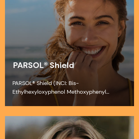
PARSOL® Shield
PARSOL® Shield (INCI: Bis-
Ethylhexyloxyphenol Methoxyphenyl
Triazine) is a photostable broad-spectrum
filter which efficiently contributes to UVB
and UVA protection across the full range of
application forms at low concentrations.