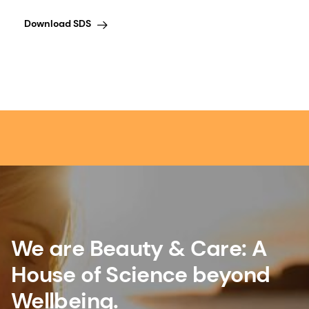
Download SDS
We are Beauty & Care: A
House of Science beyond
Wellbeing.