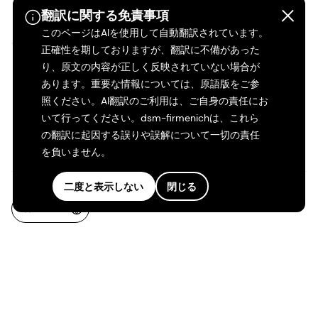
くのか？
DSMについて
翻訳に関する免責事項
dsm-firmenichの求人
このページはAIを使用して自動翻訳されています。
Shares & ADRs
正確性を期しておりますが、翻訳に不備があった
キャリアストーリー
り、原文の内容が正しく反映されていない場合が
あります。重要な情報については、原語版をご参
インクルージョンと帰属
照ください。AI翻訳のご利用は、ご自身の責任にお
感
いて行ってください。dsm-firmenichは、これら
の翻訳に起因する誤りや誤解について一切の責任
初期の経歴
を負いません。
二度と表示しない
閉じる
JA-JP