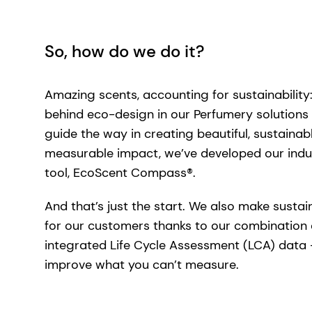
So, how do we do it?
Amazing scents, accounting for sustainability:
behind eco-design in our Perfumery solutions 
guide the way in creating beautiful, sustainab
measurable impact, we’ve developed our indu
tool, EcoScent Compass®.
And that’s just the start. We also make susta
for our customers thanks to our combination 
integrated Life Cycle Assessment (LCA) data 
improve what you can’t measure.