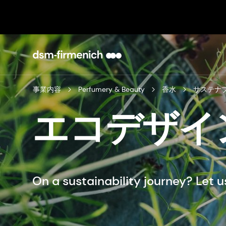
事業内容
Perfumery & Beauty
香水
サステナ
エコデザイ
On a sustainability journey? Let 