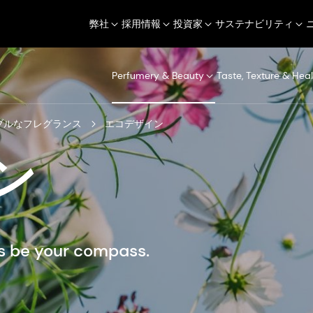
弊社
採用情報
投資家
サステナビリティ
Perfumery & Beauty
Taste, Texture & Heal
ブルなフレグランス
エコデザイン
ン
us be your compass.