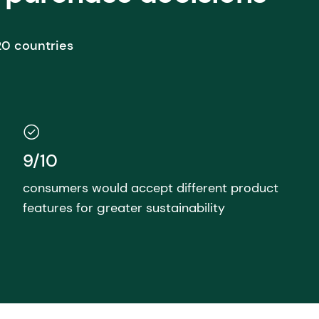
0 countries
9/10
consumers would accept different product
features for greater sustainability