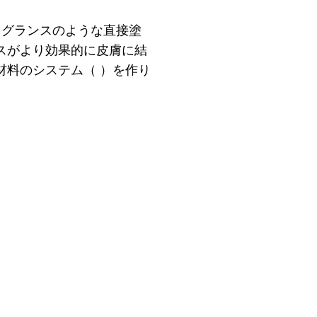
ンフレグランスのような直接塗
スがより効果的に皮膚に結
材料のシステム（ ）を作り
顧客とは& 消費者
ポップセントについて
も探していたカプセルです"
した中で最高のパフォーマンス"