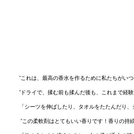
「シーツを伸ばしたり、タオルをたたんだり、
"この柔軟剤はとてもいい香りです！香りの持続
「他の人とすれ違うときに、女の子が香水の跡
"友人の服から香水と思われる匂いを嗅いだら、
つながろう
消費者ブランドとファインフレグランスにおける当社