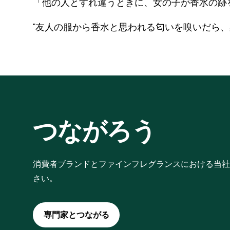
さい。
専門家とつながる
当社の事業
弊社
Perfumery & Beauty
Our spo