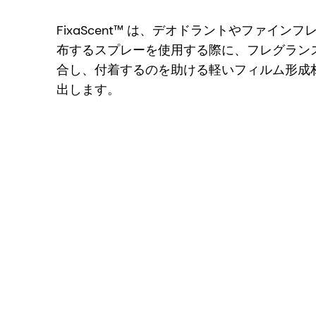
FixaScent™ は、デオドラントやファイ
布するスプレーを使用する際に、フレグラン
合し、付着するのを助ける軽いフィルム形成
出します。
"これは、最高の香水を作るために私たちがいつ
"ドライで、揉む前も揉んだ後も、これまで経験