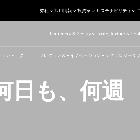
弊社
採用情報
投資家
サステナビリティ
Perfumery & Beauty
Taste, Texture & Heal
イノベーション - テクノロジー＆ソリューション
フレグランス - イノベーション - テクノロジー＆
何日も、何週