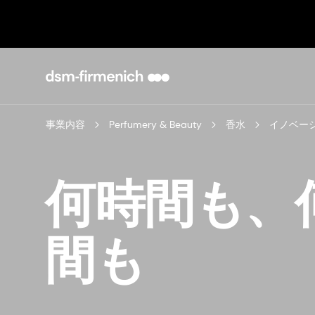
事業内容
Perfumery & Beauty
香水
何時間も、
間も