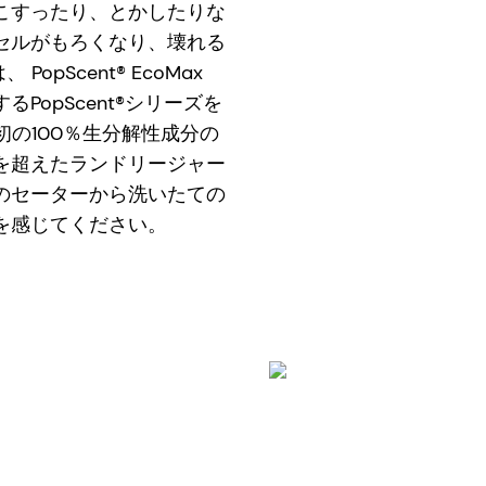
こすったり、とかしたりな
セルがもろくなり、壊れる
PopScent® EcoMax
opScent®シリーズを
当社初の100％生分解性成分の
を超えたランドリージャー
のセーターから洗いたての
を感じてください。