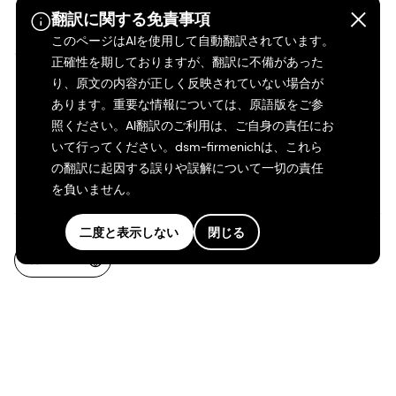
くのか？
DSMについて
翻訳に関する免責事項
dsm-firmenichの求人
このページはAIを使用して自動翻訳されています。
Shares & ADRs
正確性を期しておりますが、翻訳に不備があった
キャリアストーリー
り、原文の内容が正しく反映されていない場合が
あります。重要な情報については、原語版をご参
インクルージョンと帰属
照ください。AI翻訳のご利用は、ご自身の責任にお
感
いて行ってください。dsm-firmenichは、これら
の翻訳に起因する誤りや誤解について一切の責任
初期の経歴
を負いません。
二度と表示しない
閉じる
JA-JP