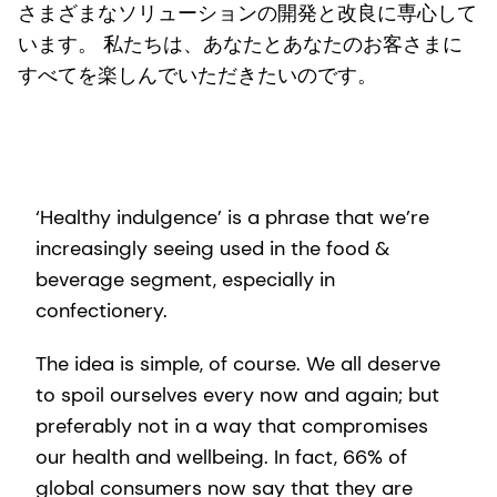
さまざまなソリューションの開発と改良に専心して
います。 私たちは、あなたとあなたのお客さまに
すべてを楽しんでいただきたいのです。
‘Healthy indulgence’ is a phrase that we’re
increasingly seeing used in the food &
beverage segment, especially in
confectionery.
The idea is simple, of course. We all deserve
to spoil ourselves every now and again; but
preferably not in a way that compromises
our health and wellbeing. In fact, 66% of
global consumers now say that they are