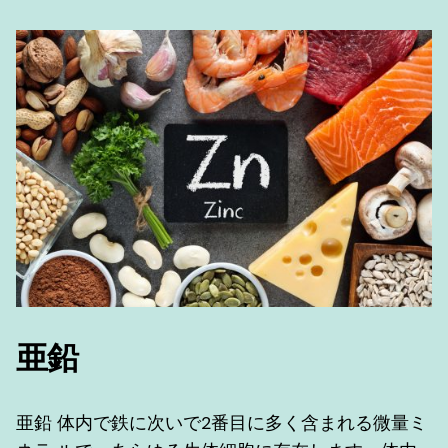
亜鉛
亜鉛 体内で鉄に次いで2番目に多く含まれる微量ミ