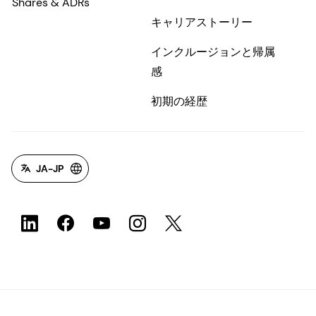
投資家
採用情報
履歴情報
なぜdsm-firmenichで働
くのか？
DSMについて
dsm-firmenichの求人
Shares & ADRs
キャリアストーリー
インクルージョンと帰属
感
初期の経歴
JA-JP