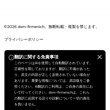
©2026 dsm-firmenich。無断転載・複製を禁じます。
プライバシーポリシー
利用規約
翻訳に関する免責事項
このページはAIを使用して自動翻訳されています。
ご利用条件
正確性を期しておりますが、翻訳に不備があった
り、原文の内容が正しく反映されていない場合が
カリフォルニアの透明性
あります。重要な情報については、原語版をご参
照ください。AI翻訳のご利用は、ご自身の責任にお
アクセシビリティ・ステートメント
いて行ってください。dsm-firmenichは、これら
の翻訳に起因する誤りや誤解について一切の責任
法的情報
を負いません。