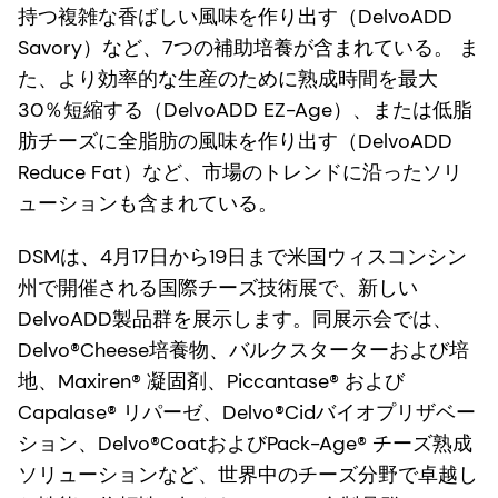
持つ複雑な香ばしい風味を作り出す（DelvoADD
Savory）など、7つの補助培養が含まれている。 ま
た、より効率的な生産のために熟成時間を最大
30％短縮する（DelvoADD EZ-Age）、または低脂
肪チーズに全脂肪の風味を作り出す（DelvoADD
Reduce Fat）など、市場のトレンドに沿ったソリ
ューションも含まれている。
DSMは、4月17日から19日まで米国ウィスコンシン
州で開催される国際チーズ技術展で、新しい
DelvoADD製品群を展示します。同展示会では、
Delvo®Cheese培養物、バルクスターターおよび培
地、Maxiren® 凝固剤、Piccantase® および
Capalase® リパーゼ、Delvo®Cidバイオプリザベー
ション、Delvo®CoatおよびPack-Age® チーズ熟成
ソリューションなど、世界中のチーズ分野で卓越し