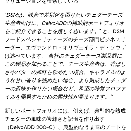
ソリューションを模索している。
"
DSMは、味覚で差別化を図りたいチェダーチーズ
生産者向けに、DelvoADDの補助剤ポートフォリオ
をご紹介できることを嬉しく思います。
" と、DSM
フードスペシャリティーズのチーズ部門ビジネスリ
ーダー、エヴァンドロ・オリヴェイラ・デ・ソウザ
は述べています。"
当社のチェダーチーズ製品群に
この製品が加わることで、チーズ生産者は、香ばし
さやバターの風味を強めたい場合、キャラメルのよ
うな甘い香りを強めたい場合、より熟成したチェダ
ーの風味を作りたい場合など、希望の味覚プロファ
イルを開発するための柔軟性が高まります。"
"
新しいポートフォリオには、例えば、典型的な熟成
チェダーの風味の複雑さと記憶を作り出す
（DelvoADD 200-C）、典型的なうま味のノートを