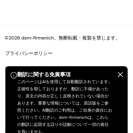
©2026 dsm-firmenich。無断転載・複製を禁じます。
プライバシーポリシー
利用規約
翻訳に関する免責事項
このページはAIを使用して自動翻訳されています。
ご利用条件
正確性を期しておりますが、翻訳に不備があった
り、原文の内容が正しく反映されていない場合が
カリフォルニアの透明性
あります。重要な情報については、原語版をご参
照ください。AI翻訳のご利用は、ご自身の責任にお
アクセシビリティ・ステートメント
いて行ってください。dsm-firmenichは、これら
の翻訳に起因する誤りや誤解について一切の責任
法的情報
を負いません。