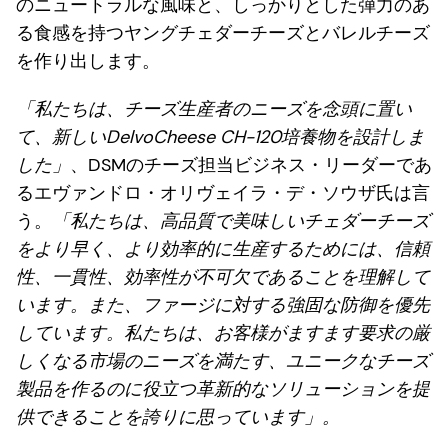
のニュートラルな風味と、しっかりとした弾力のあ
る食感を持つヤングチェダーチーズとバレルチーズ
を作り出します。
「私たちは、チーズ生産者のニーズを念頭に置い
て、新しいDelvoCheese CH-120培養物を設計しま
した」
、DSMのチーズ担当ビジネス・リーダーであ
るエヴァンドロ・オリヴェイラ・デ・ソウザ氏は言
う。
「私たちは、高品質で美味しいチェダーチーズ
をより早く、より効率的に生産するためには、信頼
性、一貫性、効率性が不可欠であることを理解して
います。また、ファージに対する強固な防御を優先
しています。私たちは、お客様がますます要求の厳
しくなる市場のニーズを満たす、ユニークなチーズ
製品を作るのに役立つ革新的なソリューションを提
供できることを誇りに思っています」。