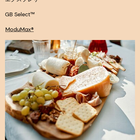
GB Select™
ModuMax®