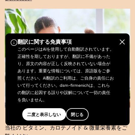
翻訳に関する免責事項
このページはAIを使用して自動翻訳されています。
正確性を期しておりますが、翻訳に不備があった
り、原文の内容が正しく反映されていない場合が
あります。重要な情報については、原語版をご参
照ください。AI翻訳のご利用は、ご自身の責任にお
いて行ってください。dsm-firmenichは、これら
の翻訳に起因する誤りや誤解について一切の責任
を負いません。
二度と表示しない
閉じる
ビタミン、カロテノイド & 微量栄養素
当社の ビタミン、カロテノイド & 微量栄養素をご