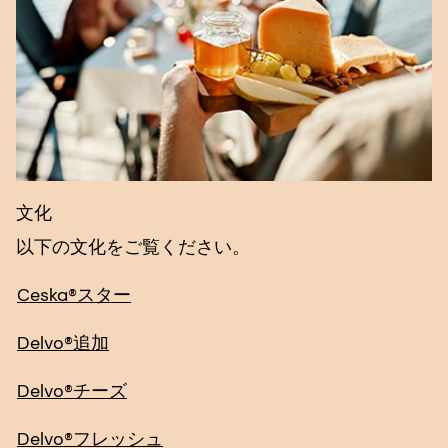
文化
以下の文化をご覧ください。
Ceska®スター
Delvo®追加
Delvo®チーズ
Delvo®フレッシュ