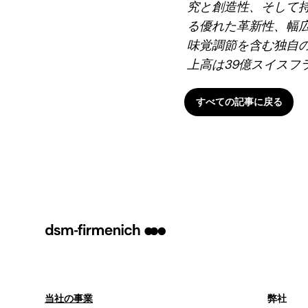
究と創造性、そして
る優れた革新性、幅
味覚調節を含む独自の
上高は39億スイスフラン
すべての記事に戻る
当社の事業
弊社