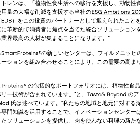
ストレンは、「植物性食生活への移行を支援し、動物性
使用量の大幅な削減を支援する当社の
ESG Ambitions 20
EDB）をこの投資のパートナーとして迎えられたことを
真に革新的で消費者に焦点を当てた統合ソリューション
業界最高の人材が集まることになります。"
martProteins®の新しいセンターは、フィルメニッ
ューションを組み合わせることにより、この需要の高ま
 Smart Proteins® の包括的なポートフォリオには、植
ー技術が含まれています。"と、Taste& Beyond 
Saplad 氏は述べています。"私たちの地域と地元に対す
る専門知識を活用することで、イノベーションセンター
せたソリューションを提供し、肉を使わない料理の新た