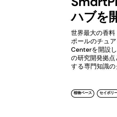
Smart
ハブを
世界最大の香料
ポールのチュアス（Tua
Centerを
の研究開発拠点
する専門知識の
植物ベース
セイボリ