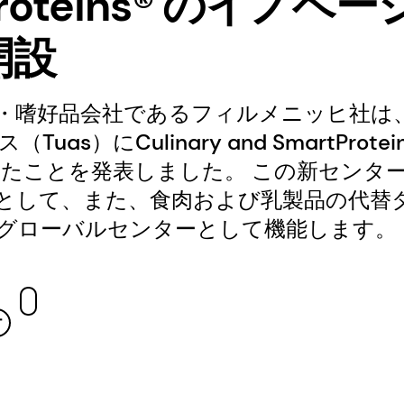
Proteins® のイノベ
開設
・嗜好品会社であるフィルメニッヒ社は
s）にCulinary and SmartProteins®
開設したことを発表しました。 この新センタ
として、また、食肉および乳製品の代替
グローバルセンターとして機能します。
ー