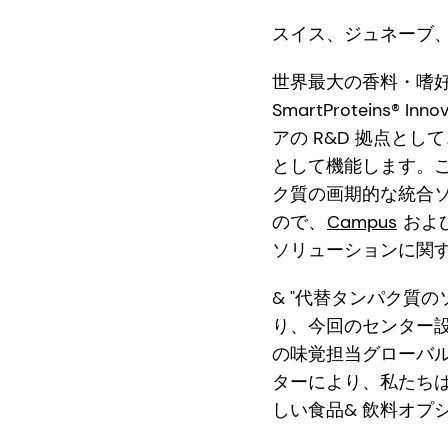
スイス、ジュネーブ、2
世界最大の香料・嗜好品会
SmartProteins
アの R&D 拠点と
として機能します。この
ク質の画期的な統合ソリュ
ので、
Campus
およ
ソリューションに関
& "代替タンパク質
り、今回のセンター
の味覚担当グローバ
ターにより、私たち
しい食品& 飲料オプ