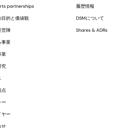
rts partnerships
履歴情報
の目的と価値観
DSMについて
経営陣
Shares & ADRs
る事業
事業
研究
ス
拠点
ャー
イヤー
合せ