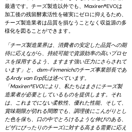
最適です。チーズ製造以外でも、Maxiren®EVOは
加工後の残留酵素活性を確実にゼロに抑えるため、
チーズ製造業者は品質を損なうことなく収益源の多
様化を図ることができます。
「チーズ製造業界は、消費者の安定した品質への期
待に応えながら、持続可能で資源効率の高いプロセ
スを採用するよう、ますます強い圧力にさらされて
います」と、dsm-Firmenichのチーズ事業部長であ
るArdy van Erp氏は述べています。
「Maxiren®EVOにより、私たちはまさにチーズ製
造業者が必要としているものを提供します。それ
は、これまでにない柔軟性、優れた性能、そして、
賞味期限が切れる間際でも、調理後にこんがりとし
た色を保ち、口の中でとろけるような伸びのある、
ピザにぴったりのチーズに対する高まる需要に応え