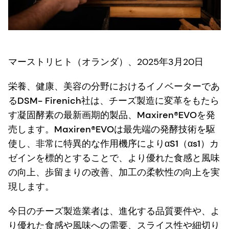
マーストリヒト（オランダ）、2025年3月20日
栄養、健康、美容の分野におけるイノベーターであ
るDSM- Firenich社は、チーズ製造に変革をもたら
す凝固酵素の最新画期的製品、Maxiren®EVOを発
売します。Maxiren®EVOは最先端の発酵技術を駆
使し、非常に特異的な作用機序によりαS1（αs1）カ
ゼインを標的とすることで、より優れた食感と風味
の向上、歩留まりの改善、加工の柔軟性の向上を実
現します。
今日のチーズ製造業者は、進化する品質要件や、よ
り優れた食感や風味への需要、スライス性や細切り