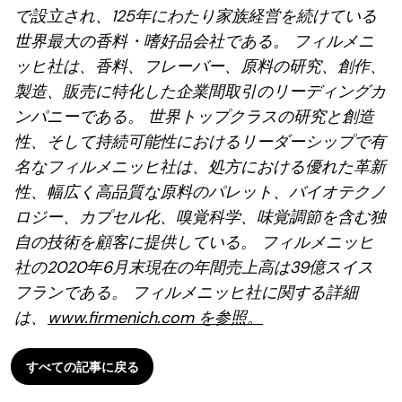
で設立され、125年にわたり家族経営を続けている
世界最大の香料・嗜好品会社である。 フィルメニ
ッヒ社は、香料、フレーバー、原料の研究、創作、
製造、販売に特化した企業間取引のリーディングカ
ンパニーである。 世界トップクラスの研究と創造
性、そして持続可能性におけるリーダーシップで有
名なフィルメニッヒ社は、処方における優れた革新
性、幅広く高品質な原料のパレット、バイオテクノ
ロジー、カプセル化、嗅覚科学、味覚調節を含む独
自の技術を顧客に提供している。 フィルメニッヒ
社の2020年6月末現在の年間売上高は39億スイス
フランである。 フィルメニッヒ社に関する詳細
は、
www.firmenich.com を参照。
すべての記事に戻る