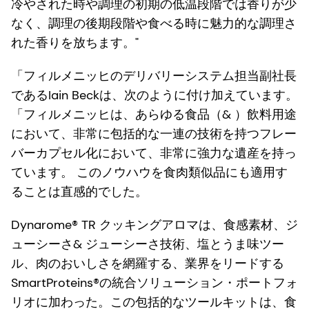
冷やされた時や調理の初期の低温段階では香りが少
なく、調理の後期段階や食べる時に魅力的な調理さ
れた香りを放ちます。"
「フィルメニッヒのデリバリーシステム担当副社長
であるIain Beckは、次のように付け加えています。
「フィルメニッヒは、あらゆる食品（& ）飲料用途
において、非常に包括的な一連の技術を持つフレー
バーカプセル化において、非常に強力な遺産を持っ
ています。 このノウハウを食肉類似品にも適用す
ることは直感的でした。
Dynarome® TR クッキングアロマは、食感素材、ジ
ューシーさ& ジューシーさ技術、塩とうま味ツー
ル、肉のおいしさを網羅する、業界をリードする
SmartProteins®の統合ソリューション・ポートフォ
リオに加わった。この包括的なツールキットは、食