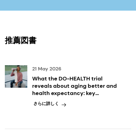
推薦図書
21 May 2026
What the DO-HEALTH trial
reveals about aging better and
health expectancy: key
takeaways inside
さらに詳しく