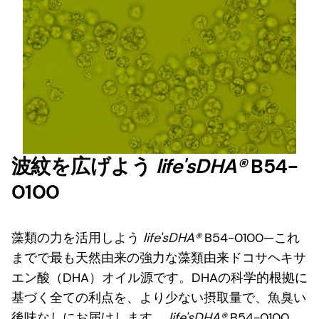
波紋を広げよう
life'sDHA®
B54-
0100
藻類の力を活用しよう
life'sDHA®
B54-0100—これ
までで最も天然由来の強力な藻類由来ドコサヘキサ
エン酸（DHA）オイル源です。DHAの科学的根拠に
基づく全ての利点を、より少ない摂取量で、魚臭い
後味なしにお届けします。
life'sDHA®
B54-0100