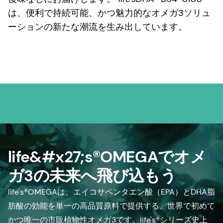
は、便利で持続可能、かつ魅力的なオメガ3ソリュ
ーションの新たな潮流を生み出しています。
life&#x27;s®OMEGAでオメ
ガ3の未来へ飛び込もう
life's®OMEGAは、エイコサペンタエン酸（EPA）とDHA脂
肪酸の効能を単一の高品質原料で提供する、世界で初めて
かつ唯一の市販植物性オメガ3です。life's®シリーズ史上