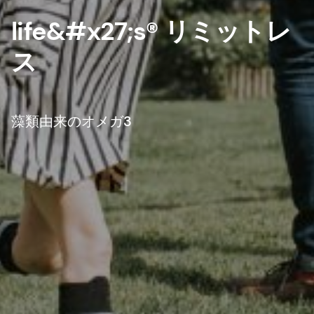
life&#x27;s® リミットレ
ス
藻類由来のオメガ3