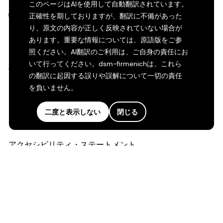
このページはAIを使用して自動翻訳されています。
©2026 dsm-firmenich。無断転載・複製を禁じます。
正確性を期しておりますが、翻訳に不備があった
り、原文の内容が正しく反映されていない場合が
あります。重要な情報については、原語版をご参
プライバシーポリシー
照ください。AI翻訳のご利用は、ご自身の責任にお
いて行ってください。dsm-firmenichは、これら
利用規約
の翻訳に起因する誤りや誤解について一切の責任
を負いません。
ご利用条件
二度と表示しない
閉じる
カリフォルニアの透明性
アクセシビリティ・ステートメント
法的情報
サイトマップ