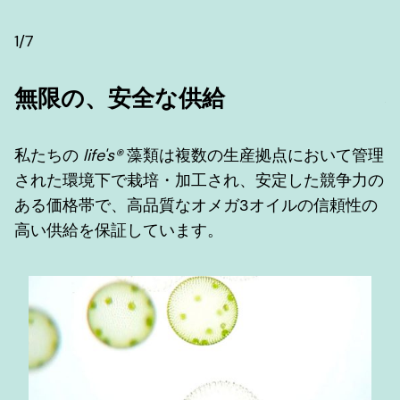
1/7
7
無限の、安全な供給
私たちの
life's®
藻類は複数の生産拠点において管理
された環境下で栽培・加工され、安定した競争力の
ある価格帯で、高品質なオメガ3オイルの信頼性の
高い供給を保証しています。