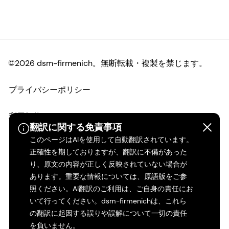
©2026 dsm-firmenich。無断転載・複製を禁じます。
プライバシーポリシー
利用規約
翻訳に関する免責事項
このページはAIを使用して自動翻訳されています。
ご利用条件
正確性を期しておりますが、翻訳に不備があった
り、原文の内容が正しく反映されていない場合が
カリフォルニアの透明性
あります。重要な情報については、原語版をご参
照ください。AI翻訳のご利用は、ご自身の責任にお
アクセシビリティ・ステートメント
いて行ってください。dsm-firmenichは、これら
の翻訳に起因する誤りや誤解について一切の責任
法的情報
を負いません。