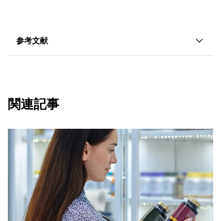
参考文献
ハーンシール、トーマス"腸内細菌叢異常症："
Microorganisms
10, no.3 (2022): 578.
関連記事
Gupta, N., El-Gawaad, N., Mallasiy, L., Gupta, H. et al."微生
物異常症と老化プロセス：A Review on The Potential
Age-Deceleration Role of Lactiplantibacillus
Plantarum." フロント。Microbiol.15 (2024): 1260793.