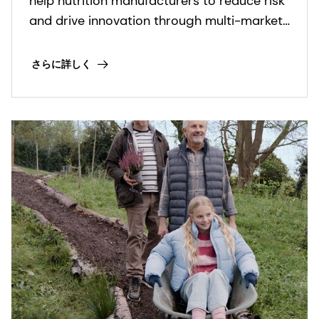
help nutrition manufacturers to reduce risk
commercial reality
and drive innovation through multi-market
research and data-driven product
development strategies.
さらに詳しく