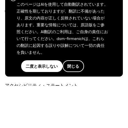
このページはAIを使用して自動翻訳されています。
©2026 dsm-firmenich。無断転載・複製を禁じます。
正確性を期しておりますが、翻訳に不備があった
り、原文の内容が正しく反映されていない場合が
あります。重要な情報については、原語版をご参
プライバシーポリシー
照ください。AI翻訳のご利用は、ご自身の責任にお
いて行ってください。dsm-firmenichは、これら
利用規約
の翻訳に起因する誤りや誤解について一切の責任
を負いません。
ご利用条件
二度と表示しない
閉じる
カリフォルニアの透明性
アクセシビリティ・ステートメント
法的情報
サイトマップ