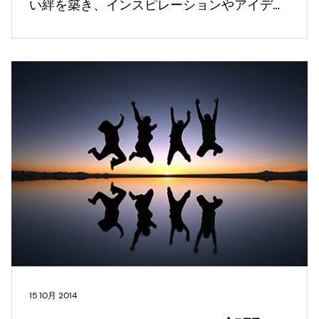
めました。
い絆を築き、インスピレーションやアイデ
ア、答えをもたらすことに専念している。
15 10月 2014