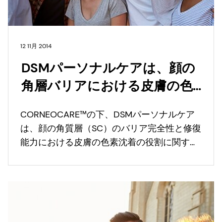
12 11月 2014
DSMパーソナルケアは、顔の
角層バリアにおける皮膚の色
素沈着の役割に関する新たな
CORNEOCARE™の下、DSMパーソナルケア
知見により、民族の肌の多様
は、顔の角質層（SC）のバリア完全性と修復
性を探求し続けている。
能力における皮膚の色素沈着の役割に関する
新たな研究結果を共有できることを嬉しく思
う。