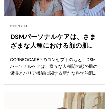
20 10月 2014
DSMパーソナルケアは、さま
ざまな人種における顔の肌の
保湿とバリア機能の複雑さを
CORNEOCARE™のコンセプトのもと、DSM
解明する画期的な技術を開発
パーソナルケアは、様々な人種間の顔の肌の
した。
保湿とバリア機能に関する新たな科学的洞察
を共有している。