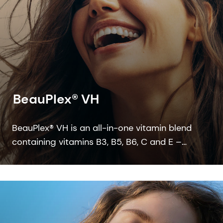
BeauPlex® VH
BeauPlex® VH is an all-in-one vitamin blend
containing vitamins B3, B5, B6, C and E –
vitamins which are known to have a protective
effect in skin, scalp and hair care cosmetic
applications.