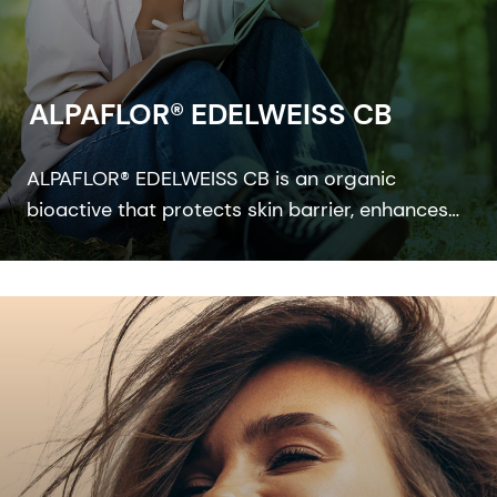
ALPAFLOR® EDELWEISS CB
ALPAFLOR® EDELWEISS CB is an organic
bioactive that protects skin barrier, enhances
skin resistance to external stress factors and
provides an ultimate skin sensation. It is
COSMOS and NATRUE organic certified and
Fair for Life fair trade certified.