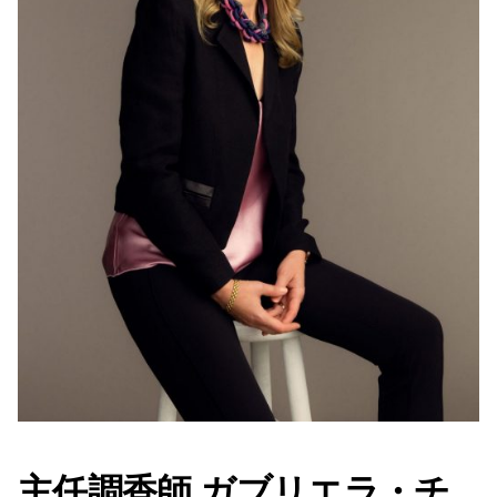
主任調香師 ガブリエラ・チ